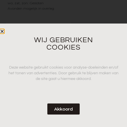
wo, zat, zon: Gesloten
Avonden mogelijk in overleg
WIJ GEBRUIKEN
COOKIES
Deze website gebruikt cookies voor analyse-doeleinden en/of
het tonen van advertenties. Door gebruik te blijven maken van
de site gaat u hiermee akkoord.
SOCIALS
Akkoord