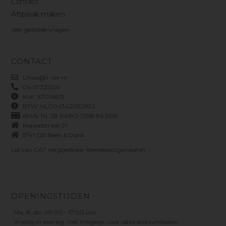
Contact
Afspraak maken
Veel gestelde vragen
CONTACT
Linda@li-ver.nl
06-57321326
KvK: 87016613
BTW: NL004342052B92
IBAN: NL 28 RABO 0198 86 3616
Koppelstraat 91
5741 GB Beek & Donk
Lid van CAT vergoedbaar (beroepsorganisatie)
OPENINGSTIJDEN
Ma, di, do: 09:00 - 17:00 uur
Vrijdag in overleg, niet mogelijk voor laboratoriumtesten