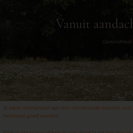
Vanuit aandach
Gezondheid b
Ik werk momenteel aan een vernieuwde website voor Li-
helemaal goed werken.
Kom je iets tegen of heb je een vraag? Laat het geru