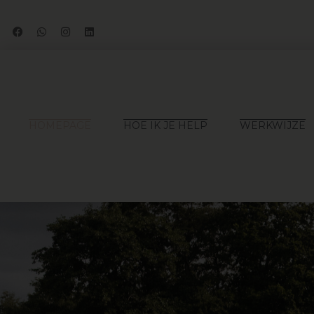
Ga
naar
de
inhoud
HOMEPAGE
HOE IK JE HELP
WERKWIJZE