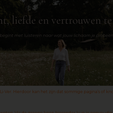
t, liefde en vertrouwen te
egint met luisteren naar wat jouw lichaam je probeert 
Ver. Hierdoor kan het zijn dat sommige pagina’s of knop
st weten. Via de groene knop hieronder kun je eenvoudi